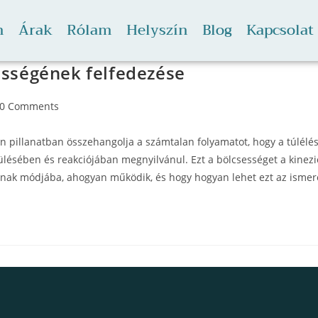
m
Árak
Rólam
Helyszín
Blog
Kapcsolat
sességének felfedezése
0 Comments
 pillanatban összehangolja a számtalan folyamatot, hogy a túlélés
sében és reakciójában megnyilvánul. Ezt a bölcsességet a kineziol
 annak módjába, ahogyan működik, és hogy hogyan lehet ezt az ismere